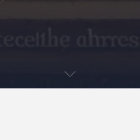
Reformationen, som sträckte sig från 1517 till 1648, var
en epokgörande period i Europas religiösa, politiska och
kulturella historia. Den initierades av Martin Luthers
protester mot den katolska kyrkans praxis och läror, vilket
utlöste en omfattande religiös, politisk och social